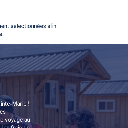
ent sélectionnées afin
e.
inte‑Marie !
ces
re voyage au
 les frais de