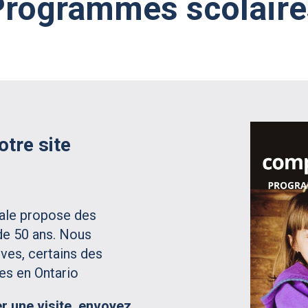
Programmes scolaire
otre site
nale propose des
de 50 ans. Nous
èves, certains des
es en Ontario
r une visite, envoyez