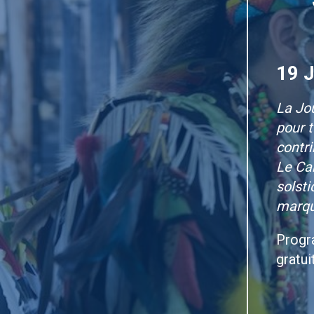
19 
La Jo
pour t
contr
Le Can
solst
marque
Progr
gratui