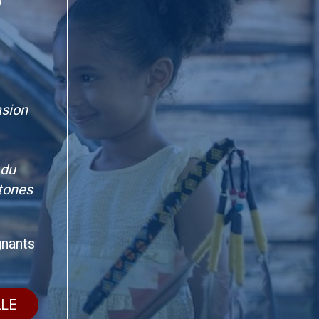
asion
 du
tones
gnants
LE