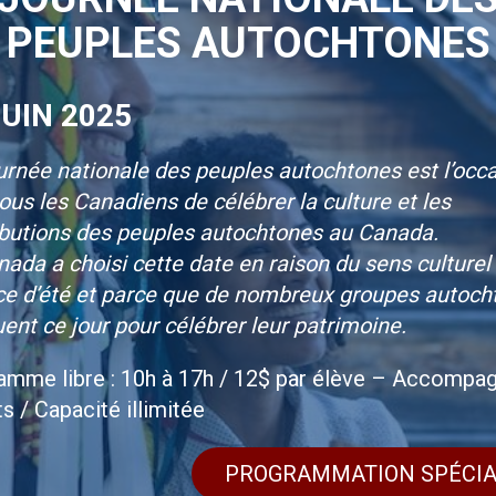
PEUPLES AUTOCHTONES
JUIN 2025
urnée nationale des peuples autochtones est l’occ
ous les Canadiens de célébrer la culture et les
ibutions des peuples autochtones au Canada.
ada a choisi cette date en raison du sens culturel
ice d’été et parce que de nombreux groupes autoch
nt ce jour pour célébrer leur patrimoine.
amme libre : 10h à 17h / 12$ par élève – Accompa
ts / Capacité illimitée
PROGRAMMATION SPÉCIA