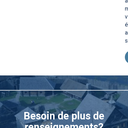
a
m
v
é
a
s
Besoin de plus de
renseignements?